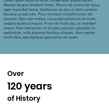
Lorem ipsum dolor sit amet, consectetur adipiscing elit.
Aenean feugiat hendrerit lorem. Mauris vel commodo lacus,
eget imperdiet lectus. Vestibulum eu arcu ut dolor pretium
faucibus ut sed odio. Proin tincidunt convallis tortor vel
placerat. Nam sem metus, cursus sed commodo sit amet,
sodales euismod mauris. Proin vel mollis dui, ac interdum
neque. Nam fermentum mi et justo pulvinar vulputate. In
vestibulum, nulla placerat faucibus aliquam, diam sapien
mollis felis, sed dapibus ligula tellus vel lorem.
Over
120 years
of History